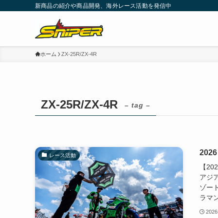
新商品の紹介や商品開発、海外レース活動を発信中
ホーム
ZX-25R/ZX-4R
ZX-25R/ZX-4R
– tag –
202
レース活動
【20
アジア
ゾー
ラマン
2026