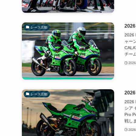
202
レース活動
202
ャー
CAL
チーム
2026
202
レース活動
202
シア
Pro 
戦しま
2026