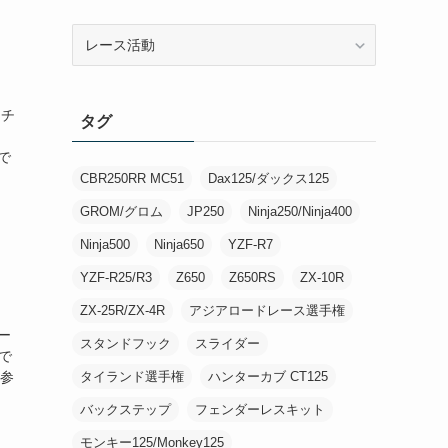
カ
テ
ゴ
リ
 チ
タグ
ー
で
CBR250RR MC51
Dax125/ダックス125
GROM/グロム
JP250
Ninja250/Ninja400
Ninja500
Ninja650
YZF-R7
YZF-R25/R3
Z650
Z650RS
ZX-10R
ZX-25R/ZX-4R
アジアロードレース選手権
ー
スタンドフック
スライダー
で
ル参
タイランド選手権
ハンターカブ CT125
バックステップ
フェンダーレスキット
モンキー125/Monkey125