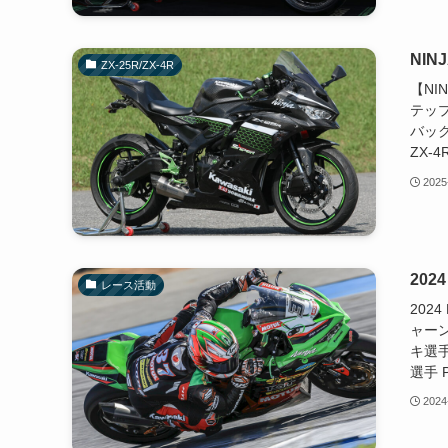
NIN
ZX-25R/ZX-4R
【NI
テッ
バック
ZX-4
2025
202
レース活動
202
ャー
キ選手
選手 
2024