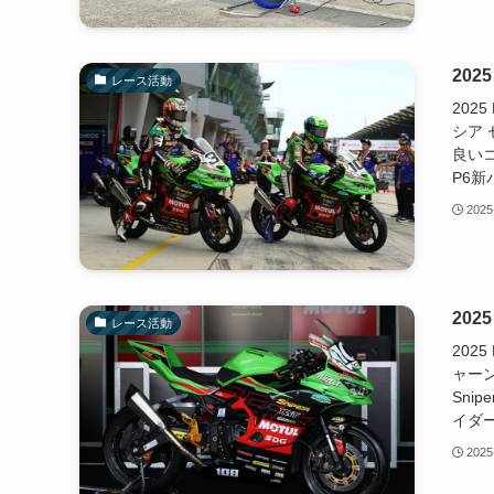
202
レース活動
202
シア
良いコ
P6新
2025
202
レース活動
202
ャーン
Snip
イダー
2025