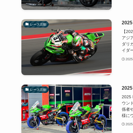
202
レース活動
【20
アジア
ダリ
イダー
2025
202
レース活動
202
ウン
係者
様にウ
2025