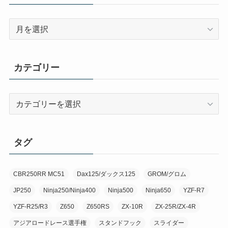
月
別
カテゴリー
カ
テ
ゴ
リ
タグ
ー
CBR250RR MC51
Dax125/ダックス125
GROM/グロム
JP250
Ninja250/Ninja400
Ninja500
Ninja650
YZF-R7
YZF-R25/R3
Z650
Z650RS
ZX-10R
ZX-25R/ZX-4R
アジアロードレース選手権
スタンドフック
スライダー