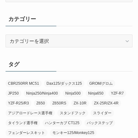
別
カテゴリー
カ
テ
ゴ
リ
タグ
ー
CBR250RR MC51
Dax125/ダックス125
GROM/グロム
JP250
Ninja250/Ninja400
Ninja500
Ninja650
YZF-R7
YZF-R25/R3
Z650
Z650RS
ZX-10R
ZX-25R/ZX-4R
アジアロードレース選手権
スタンドフック
スライダー
タイランド選手権
ハンターカブ CT125
バックステップ
フェンダーレスキット
モンキー125/Monkey125