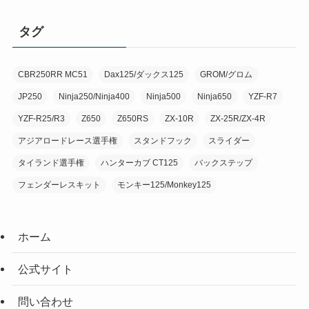
ゴ
リ
タグ
ー
CBR250RR MC51
Dax125/ダックス125
GROM/グロム
JP250
Ninja250/Ninja400
Ninja500
Ninja650
YZF-R7
YZF-R25/R3
Z650
Z650RS
ZX-10R
ZX-25R/ZX-4R
アジアロードレース選手権
スタンドフック
スライダー
タイランド選手権
ハンターカブ CT125
バックステップ
フェンダーレスキット
モンキー125/Monkey125
ホーム
公式サイト
問い合わせ