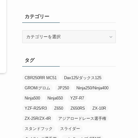
カテゴリー
カ
テ
ゴ
リ
タグ
ー
CBR250RR MC51
Dax125/ダックス125
GROM/グロム
JP250
Ninja250/Ninja400
Ninja500
Ninja650
YZF-R7
YZF-R25/R3
Z650
Z650RS
ZX-10R
ZX-25R/ZX-4R
アジアロードレース選手権
スタンドフック
スライダー