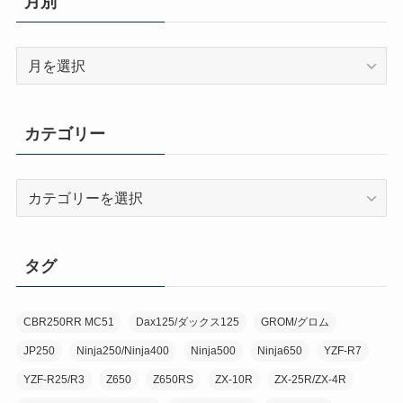
月別
月
別
カテゴリー
カ
テ
ゴ
リ
タグ
ー
CBR250RR MC51
Dax125/ダックス125
GROM/グロム
JP250
Ninja250/Ninja400
Ninja500
Ninja650
YZF-R7
YZF-R25/R3
Z650
Z650RS
ZX-10R
ZX-25R/ZX-4R